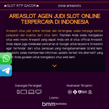
🔥SLOT RTP GACOR🔥
zona-areaslots
AREASLOT AGEN JUDI SLOT ONLINE
TERPERCAYA DI INDONESIA
AREASLOTS
Areaslot situs judi online terbaik dan terlengkap selalu menjaga bentuk
pelayanan dan kualitas dari situs kami.
Pastikan Anda selalu mengakses
SELAMAT DATANG DI AREASLOTS
situs web resmi Areaslot yang dapat Anda cek di situs official Areaslot.
✅ Pilihan Game Terlengkap
Anda dapat juga melakukan pencarian di Google untuk keyword Areaslots
✅ Transaksi Cepat & Aman
agar terhindar dari situs penipuan yang mengatasnamakan brand kami.
✅ Customer Service 24/7
Areaslots selalu memberikan informasi update terkait link alternatif yang
dapat Anda gunakan untuk mengakses situs web kami.
🎁 EXTRA BONUS PARLAY 100% 🎁
Menang parlay minimal 4 leg dan dapatkan
Extra Bonus hingga 100% bersama
SportGG
⚽️ 4 Leg ➜ Bonus 10%
Dukungan Perangkat :
Keamanan Terjamin :
⚽️ 5 Leg ➜ Bonus 20%
⚽️ 6 Leg ➜ Bonus 40%
⚽️ 7 Leg ➜ Bonus 60%
Lisensi :
⚽️ 8 Leg+ ➜ BONUS 100% MAXWIN 💥