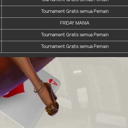
Tournament Gratis semua Pemain
FRIDAY MANIA
Tournament Gratis semua Pemain
Tournament Gratis semua Pemain