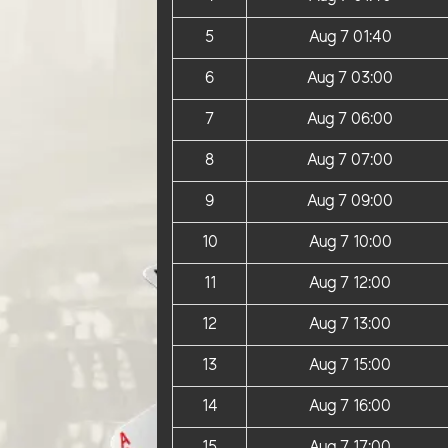
5
Aug 7 01:40
6
Aug 7 03:00
7
Aug 7 06:00
8
Aug 7 07:00
9
Aug 7 09:00
10
Aug 7 10:00
11
Aug 7 12:00
12
Aug 7 13:00
13
Aug 7 15:00
14
Aug 7 16:00
15
Aug 7 17:00