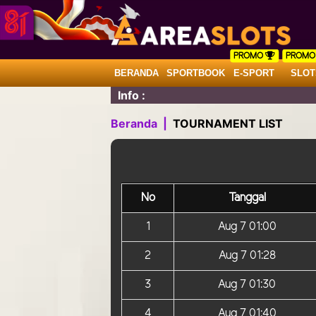
PROMO
PROM
BERANDA
SPORTBOOK
E-SPORT
SLOT
Info :
Beranda
TOURNAMENT LIST
No
Tanggal
1
Aug 7 01:00
2
Aug 7 01:28
3
Aug 7 01:30
4
Aug 7 01:40